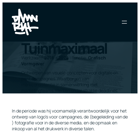
Ga
naar
de
inhoud
Tuinmaximaal
Werkzaam:
2018 – 2024
| Functie:
Grafisch
Vormgever
Ontwerpen van visuele concepten voor digitale en
print-campagnes. Waarborgen van
merkconsistentie in samenwerking met
marketingteams. Werken onder strakke deadlines.
In de periode was hij voornamelijk verantwoordelijk voor het
ontwerp van logo’s voor campagnes, de (begeleiding van de
) fotografie voor in de diverse media, en de opmaak en
inkoop van al het drukwerk in diverse talen.