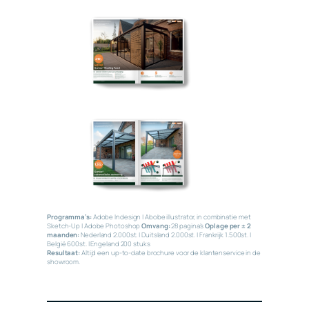
Programma’s:
Adobe Indesign | Abobe illustrator, in combinatie met
Sketch-Up | Adobe Photoshop
Omvang:
28 pagina’s
Oplage per ± 2
maanden:
Nederland 2.000st. | Duitsland 2.000st. | Frankrijk 1.500st. |
België 600st. | Engeland 200 stuks
Resultaat:
Altijd een up-to-date brochure voor de klantenservice in de
showroom.