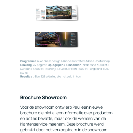
Programma’s:
Adobe Indesign | Abobe illustrator | Adobe Photoshop
Omvang:
24 pagina’s
Oplage per ± 3 maanden:
Nederland 3.000 st. |
Duitsland 4.000 st. | Frankrijk 1.500 st. | Polen 1.500 st. | Engeland 1.000
stuks
Resultaat:
Een B2B afdeling die het veld in kon.
Brochure Showroom
Voor de showroom ontwierp Paul een nieuwe
brochure die niet alleen informatie over producten
en acties bevatte, maar ook de wensen van de
klantenservice meenam. Deze brochure werd
gebruikt door het verkoopteam in de showroom